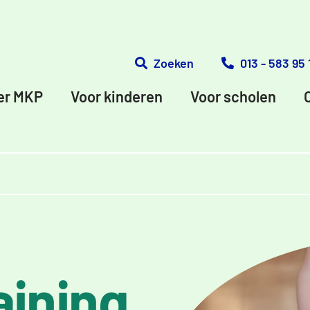
Zoeken
013 - 583 95 
er MKP
Voor kinderen
Voor scholen
aining