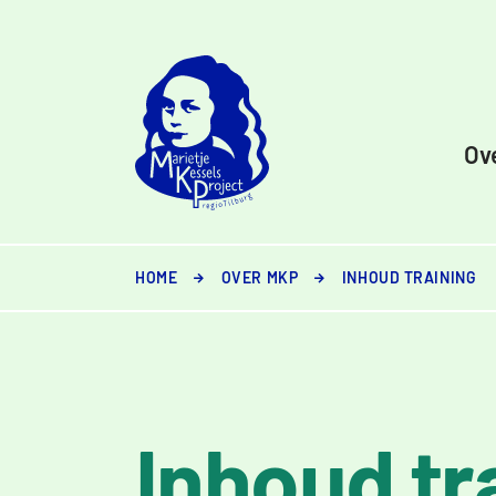
Ga naar inhoud
Ov
HOME
OVER MKP
INHOUD TRAINING
Inhoud tr