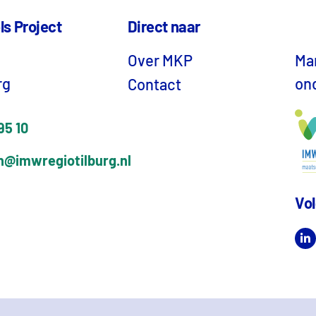
ls Project
Direct naar
Over MKP
Mar
rg
on
Contact
95 10
n@imwregiotilburg.nl
Vol