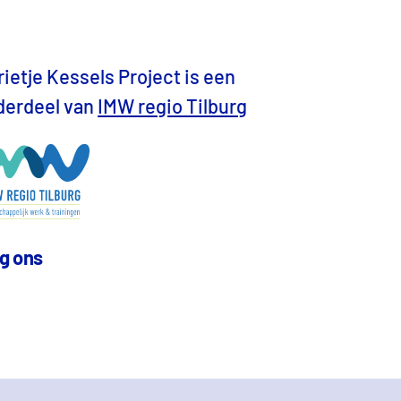
ietje Kessels Project is een
derdeel van
IMW regio Tilburg
g ons